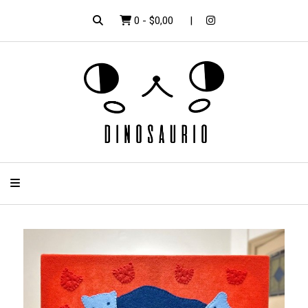
0
-
$0,00