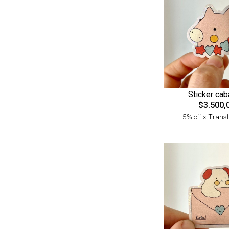
Sticker caba
$3.500,
5% off x Trans