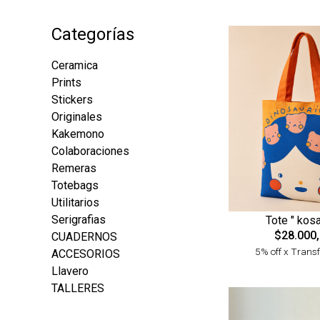
Categorías
Ceramica
Prints
Stickers
Originales
Kakemono
Colaboraciones
Remeras
Totebags
Utilitarios
Serigrafias
Tote " kos
$28.000
CUADERNOS
5% off x Trans
ACCESORIOS
Llavero
TALLERES