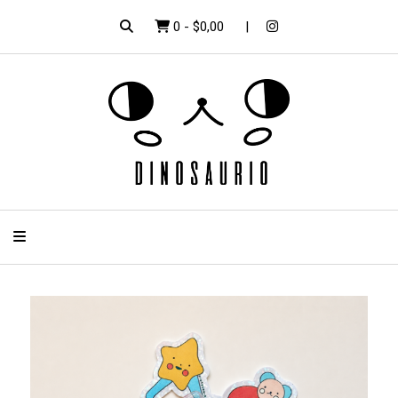
0
-
$0,00