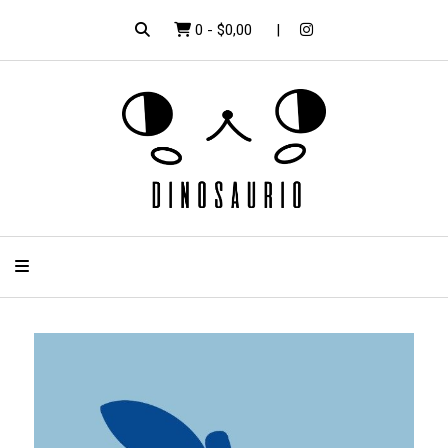
0
-
$0,00