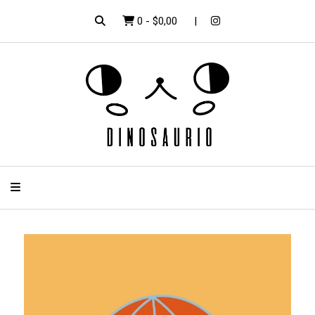
0
-
$0,00