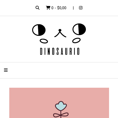
0
-
$0,00