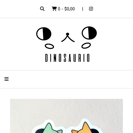
0
-
$0,00