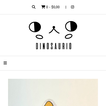
0
-
$0,00